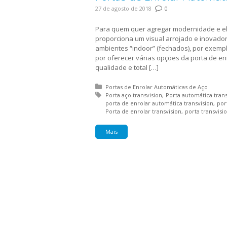
27 de agosto de 2018
0
Para quem quer agregar modernidade e ele
proporciona um visual arrojado e inovado
ambientes “indoor” (fechados), por exem
por oferecer várias opções da porta de en
qualidade e total […]
Posted in:
Portas de Enrolar Automáticas de Aço
Tagged with:
Porta aço transvision
Porta automática trans
porta de enrolar automática transvision
por
Porta de enrolar transvision
porta transvisi
Mais