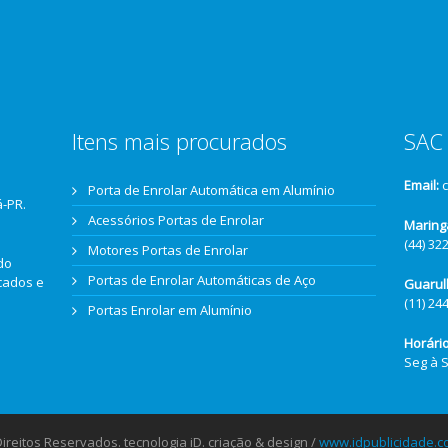
Itens mais procurados
SAC 
Email:
Porta de Enrolar Automática em Alumínio
á-PR.
Acessórios Portas de Enrolar
Maring
(44) 32
Motores Portas de Enrolar
do
Portas de Enrolar Automáticas de Aço
icados e
Guarul
(11) 24
Portas Enrolar em Alumínio
Horári
Seg à 
reitos Reservados. tecnologia iD. criação & design /
www.idpublicidade.c