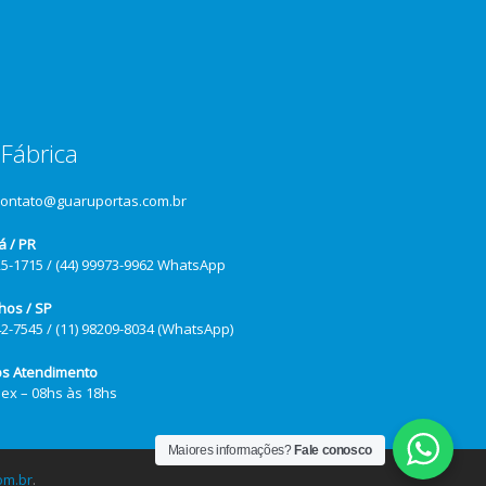
Fábrica
contato@guaruportas.com.br
á / PR
25-1715 / (44) 99973-9962 WhatsApp
hos / SP
42-7545 / (11) 98209-8034 (WhatsApp)
os Atendimento
Sex – 08hs às 18hs
Maiores informações?
Fale conosco
om.br
.