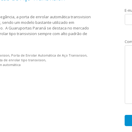
E-ma
gância, a porta de enrolar automática transvision
r, sendo um modelo bastante utilizado em
plo. A Guaruportas Paraná se destaca no mercado
rolar tipo transvision sempre com alto padrão de
Com
vision
Porta de Enrolar Automática de Aço Transvision
ta de enrolar tipo transvision
on automática