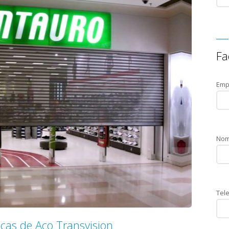
Fa
Emp
Nom
Tele
icas de Aço Transvision