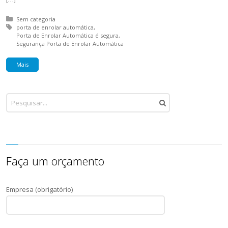
Posted in:
Sem categoria
Tagged with:
porta de enrolar automática
Porta de Enrolar Automática é segura
Segurança Porta de Enrolar Automática
Mais
Faça um orçamento
Empresa (obrigatório)