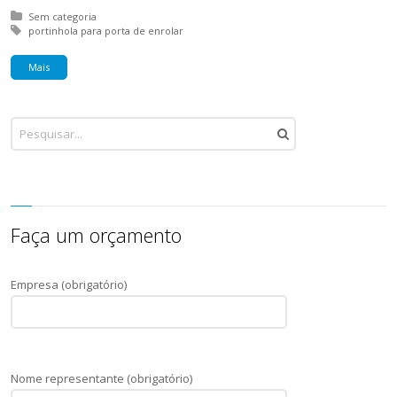
Posted in:
Sem categoria
Tagged with:
portinhola para porta de enrolar
Mais
Faça um orçamento
Empresa (obrigatório)
Nome representante (obrigatório)