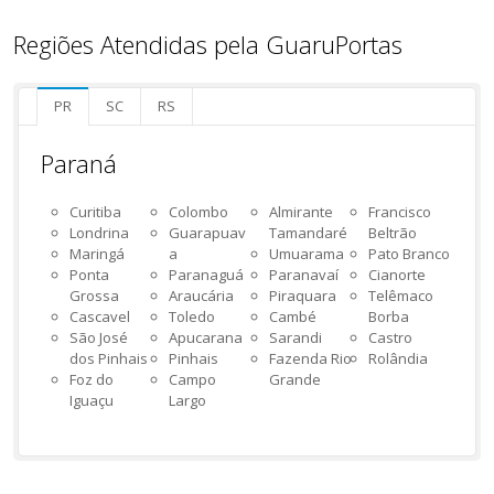
Regiões Atendidas pela GuaruPortas
PR
SC
RS
Paraná
Curitiba
Colombo
Almirante
Francisco
Londrina
Guarapuav
Tamandaré
Beltrão
Maringá
a
Umuarama
Pato Branco
Ponta
Paranaguá
Paranavaí
Cianorte
Grossa
Araucária
Piraquara
Telêmaco
Cascavel
Toledo
Cambé
Borba
São José
Apucarana
Sarandi
Castro
dos Pinhais
Pinhais
Fazenda Rio
Rolândia
Foz do
Campo
Grande
Iguaçu
Largo