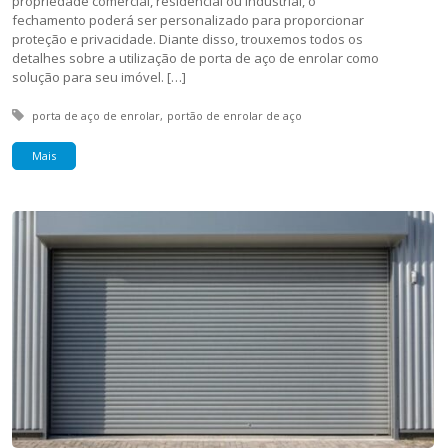
propriedade comercial, residencial ou industrial, o
fechamento poderá ser personalizado para proporcionar
proteção e privacidade. Diante disso, trouxemos todos os
detalhes sobre a utilização de porta de aço de enrolar como
solução para seu imóvel. […]
Tagged with:
porta de aço de enrolar
portão de enrolar de aço
Mais