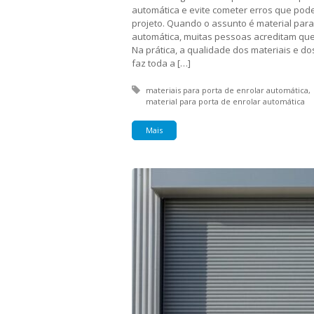
automática e evite cometer erros que pod
projeto. Quando o assunto é material para
automática, muitas pessoas acreditam que 
Na prática, a qualidade dos materiais e d
faz toda a […]
Tagged with:
materiais para porta de enrolar automática
material para porta de enrolar automática
Mais