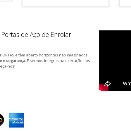
 Portas de Aço de Enrolar
PORTAS e têm aberto horizontes não imaginados
de e segurança
. É sermos íntegros na execução dos
eça-nos!