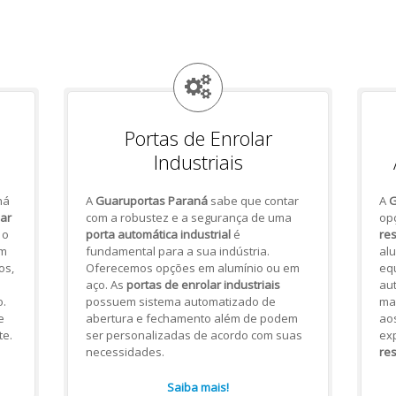
Portas de Enrolar
Industriais
há
A
Guaruportas Paraná
sabe que contar
A
G
lar
com a robustez e a segurança de uma
op
 o
porta automática industrial
é
res
om
fundamental para a sua indústria.
alu
os,
Oferecemos opções em alumínio ou em
eq
aço. As
portas de enrolar industriais
aut
.
possuem sistema automatizado de
mai
e
abertura e fechamento além de podem
ao
te.
ser personalizadas de acordo com suas
ex
necessidades.
res
Saiba mais!