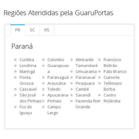
Regiões Atendidas pela GuaruPortas
PR
SC
RS
Paraná
Curitiba
Colombo
Almirante
Francisco
Londrina
Guarapuav
Tamandaré
Beltrão
Maringá
a
Umuarama
Pato Branco
Ponta
Paranaguá
Paranavaí
Cianorte
Grossa
Araucária
Piraquara
Telêmaco
Cascavel
Toledo
Cambé
Borba
São José
Apucarana
Sarandi
Castro
dos Pinhais
Pinhais
Fazenda Rio
Rolândia
Foz do
Campo
Grande
Iguaçu
Largo