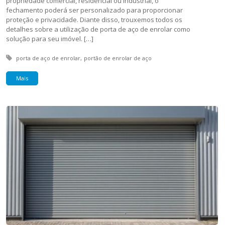
propriedade comercial, residencial ou industrial, o
fechamento poderá ser personalizado para proporcionar
proteção e privacidade. Diante disso, trouxemos todos os
detalhes sobre a utilização de porta de aço de enrolar como
solução para seu imóvel. […]
Tagged with:
porta de aço de enrolar
portão de enrolar de aço
Mais