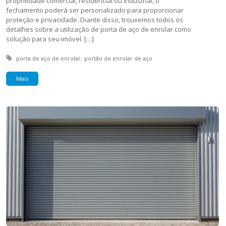
propriedade comercial, residencial ou industrial, o
fechamento poderá ser personalizado para proporcionar
proteção e privacidade. Diante disso, trouxemos todos os
detalhes sobre a utilização de porta de aço de enrolar como
solução para seu imóvel. […]
Tagged with:
porta de aço de enrolar
portão de enrolar de aço
Mais