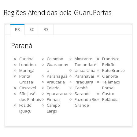
Regiões Atendidas pela GuaruPortas
PR
SC
RS
Paraná
Curitiba
Colombo
Almirante
Francisco
Londrina
Guarapuav
Tamandaré
Beltrão
Maringá
a
Umuarama
Pato Branco
Ponta
Paranaguá
Paranavaí
Cianorte
Grossa
Araucária
Piraquara
Telêmaco
Cascavel
Toledo
Cambé
Borba
São José
Apucarana
Sarandi
Castro
dos Pinhais
Pinhais
Fazenda Rio
Rolândia
Foz do
Campo
Grande
Iguaçu
Largo