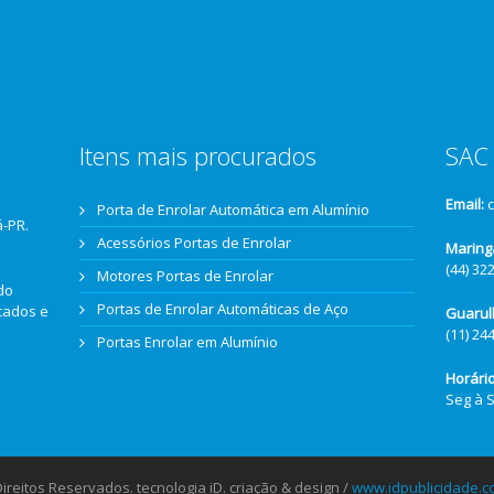
Itens mais procurados
SAC 
Email:
Porta de Enrolar Automática em Alumínio
á-PR.
Acessórios Portas de Enrolar
Maring
(44) 32
Motores Portas de Enrolar
do
Portas de Enrolar Automáticas de Aço
icados e
Guarul
(11) 24
Portas Enrolar em Alumínio
Horári
Seg à 
reitos Reservados. tecnologia iD. criação & design /
www.idpublicidade.c