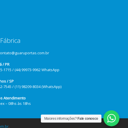
Fábrica
contato@guaruportas.com.br
á / PR
25-1715 / (44) 99973-9962 WhatsApp
hos / SP
42-7545 / (11) 98209-8034 (WhatsApp)
os Atendimento
Sex – 08hs às 18hs
Maiores informações?
Fale conosco
om.br
.