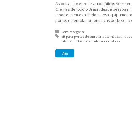
As portas de enrolar automáticas vem se
Clientes de todo o Brasil, desde pessoas 
e portes tem escolhido estes equipamentos
portas de enrolar automáticas pode ser a 
Posted in:
Sem categoria
Tagged with:
kit para portas de enrolar automáticas
kit p
kits de portas de enrolar automáticas
Mais