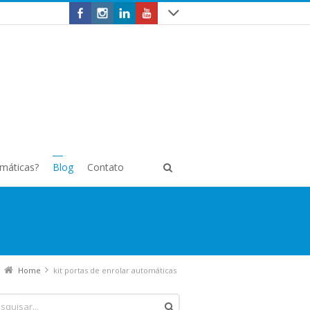
omáticas?
Blog
Contato
Home
kit portas de enrolar automáticas