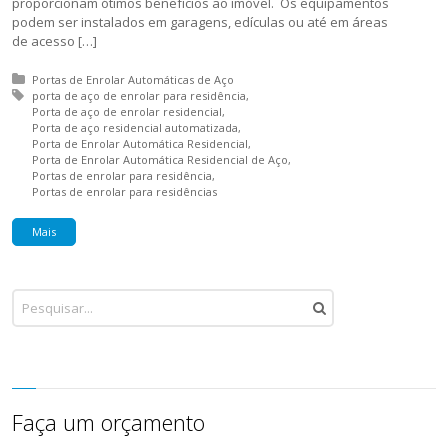
proporcionam ótimos benefícios ao imóvel. Os equipamentos
podem ser instalados em garagens, edículas ou até em áreas
de acesso […]
Posted in:
Portas de Enrolar Automáticas de Aço
Tagged with:
porta de aço de enrolar para residência
Porta de aço de enrolar residencial
Porta de aço residencial automatizada
Porta de Enrolar Automática Residencial
Porta de Enrolar Automática Residencial de Aço
Portas de enrolar para residência
Portas de enrolar para residências
Mais
Faça um orçamento