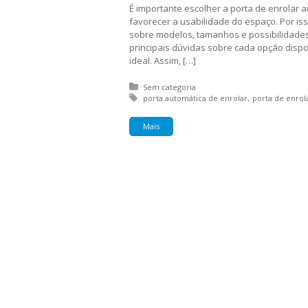
É importante escolher a porta de enrolar a
favorecer a usabilidade do espaço. Por 
sobre modelos, tamanhos e possibilidades
principais dúvidas sobre cada opção disponí
ideal. Assim, […]
Posted in:
Sem categoria
Tagged with:
porta automática de enrolar
porta de enrol
Mais