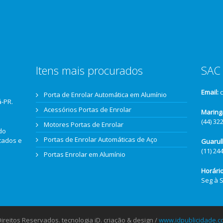
Itens mais procurados
SAC 
Email:
Porta de Enrolar Automática em Alumínio
á-PR.
Acessórios Portas de Enrolar
Maring
(44) 32
Motores Portas de Enrolar
do
Portas de Enrolar Automáticas de Aço
icados e
Guarul
(11) 24
Portas Enrolar em Alumínio
Horári
Seg à 
reitos Reservados. tecnologia iD. criação & design /
www.idpublicidade.c