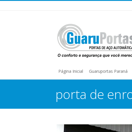
Página Inicial
Guaruportas Paraná
porta de enro
You are here: