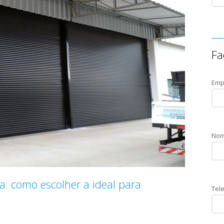
Fa
Emp
Nom
a: como escolher a ideal para
Tele