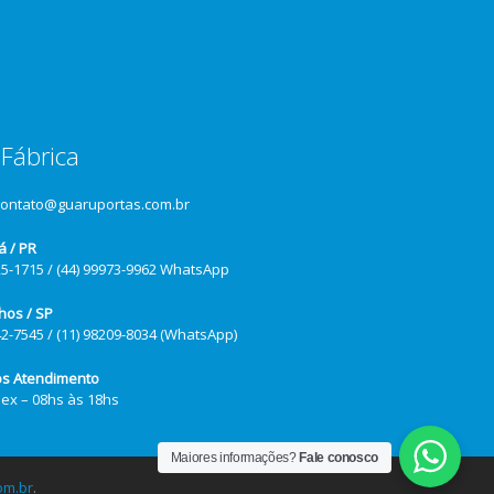
Fábrica
contato@guaruportas.com.br
á / PR
25-1715 / (44) 99973-9962 WhatsApp
hos / SP
42-7545 / (11) 98209-8034 (WhatsApp)
os Atendimento
Sex – 08hs às 18hs
Maiores informações?
Fale conosco
om.br
.