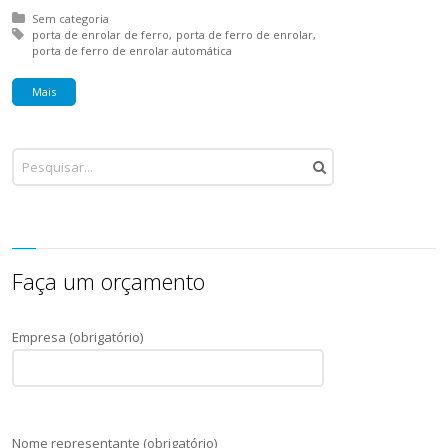
Posted in:
Sem categoria
Tagged with:
porta de enrolar de ferro
porta de ferro de enrolar
porta de ferro de enrolar automática
Mais
Faça um orçamento
Empresa (obrigatório)
Nome representante (obrigatório)