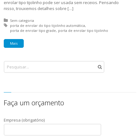
enrolar tipo tijolinho pode ser usada sem receios. Pensando
nisso, trouxemos detalhes sobre […]
Posted in:
Sem categoria
Tagged with:
porta de enrolar do tipo tijolinho automática
porta de enrolar tipo grade
porta de enrolar tipo tijolinho
Mais
Faça um orçamento
Empresa (obrigatório)