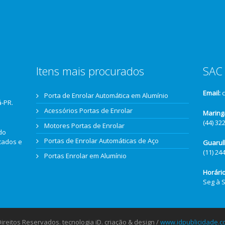
Itens mais procurados
SAC 
Email:
Porta de Enrolar Automática em Alumínio
á-PR.
Acessórios Portas de Enrolar
Maring
(44) 32
Motores Portas de Enrolar
do
Portas de Enrolar Automáticas de Aço
icados e
Guarul
(11) 24
Portas Enrolar em Alumínio
Horári
Seg à 
reitos Reservados. tecnologia iD. criação & design /
www.idpublicidade.c