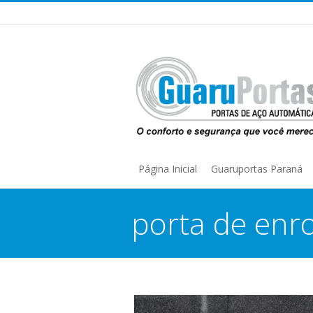
Página Inicial
Guaruportas Paraná
porta de enro
You are here: