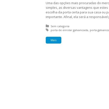
Uma das opções mais procuradas do mercad
simples, as diversas vantagens que estes
escolha da porta certa para sua casa ou p
importante. Afinal, ela será a responsável
Posted in:
Sem categoria
Tagged with:
porta de enrolar galvanizada
porta galvaniz
Mais