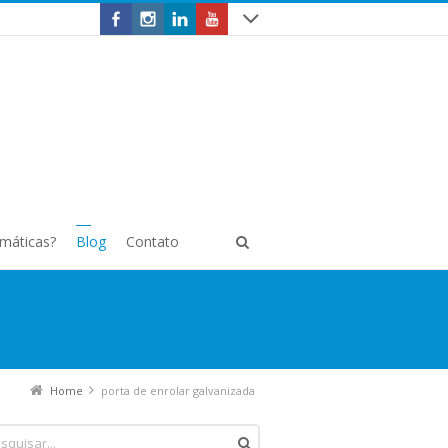
omáticas?
Blog
Contato
Home
porta de enrolar galvanizada