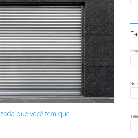
Fa
Emp
Nom
nizada que você tem que
Tele