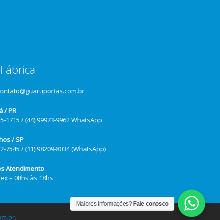
Fábrica
contato@guaruportas.com.br
á / PR
25-1715 / (44) 99973-9962 WhatsApp
hos / SP
42-7545 / (11) 98209-8034 (WhatsApp)
os Atendimento
Sex – 08hs às 18hs
Maiores informações?
Fale conosco
om.br
.