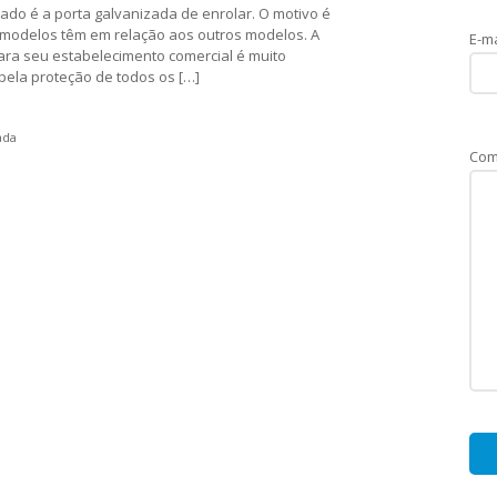
o é a porta galvanizada de enrolar. O motivo é
 modelos têm em relação aos outros modelos. A
E-ma
ara seu estabelecimento comercial é muito
 pela proteção de todos os […]
ada
Com