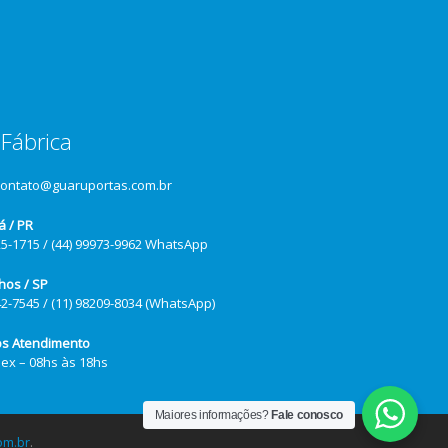
Fábrica
contato@guaruportas.com.br
á / PR
25-1715 / (44) 99973-9962 WhatsApp
hos / SP
42-7545 / (11) 98209-8034 (WhatsApp)
os Atendimento
Sex – 08hs às 18hs
Maiores informações?
Fale conosco
om.br
.