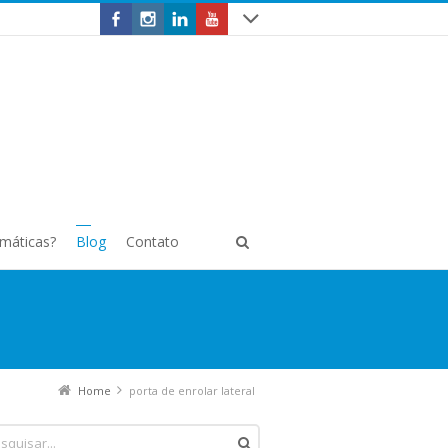
omáticas?
Blog
Contato
Home
porta de enrolar lateral