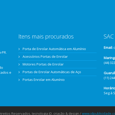
Itens mais procurados
SAC 
Email:
Porta de Enrolar Automática em Alumínio
á-PR.
Acessórios Portas de Enrolar
Maring
(44) 32
Motores Portas de Enrolar
do
Portas de Enrolar Automáticas de Aço
icados e
Guarul
(11) 24
Portas Enrolar em Alumínio
Horári
Seg à 
reitos Reservados. tecnologia iD. criação & design /
www.idpublicidade.c