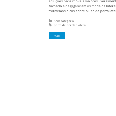
soluções para imóveis maiores. Geralmente
fachada e negligenciam os modelos latera
trouxemos dicas sobre o uso da porta later
Posted in:
Sem categoria
Tagged with:
porta de enrolar lateral
Mais