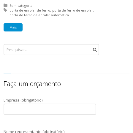
Posted in:
Sem categoria
Tagged with:
porta de enrolar de ferro
porta de ferro de enrolar
porta de ferro de enrolar automática
Mais
Faça um orçamento
Empresa (obrigatório)
Nome representante (obrigatório)