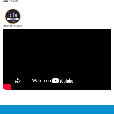
em Coxim
.