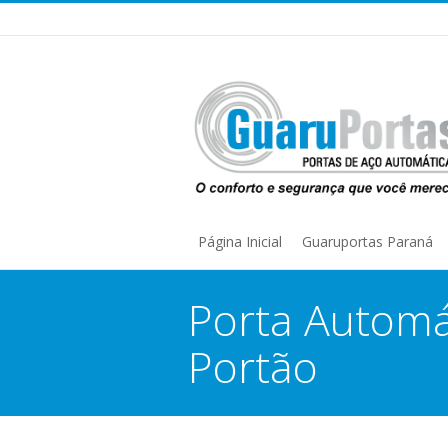
Página Inicial
Guaruportas Paraná
Porta Automát
Portão
You are here: