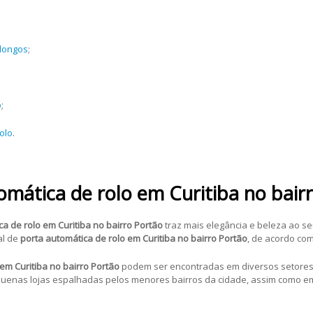
blongos
;
o
;
olo
.
mática de rolo em Curitiba no bair
a de rolo em Curitiba no bairro Portão
traz mais elegância e beleza ao se
al de
porta automática de rolo em Curitiba no bairro Portão
, de acordo co
em Curitiba no bairro Portão
podem ser encontradas em diversos setores
enas lojas espalhadas pelos menores bairros da cidade, assim como em