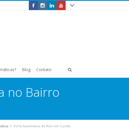
omáticas?
Blog
Contato
a no Bairro
mática
Porta Automática de Rolo em Curitiba no Bairro Portão