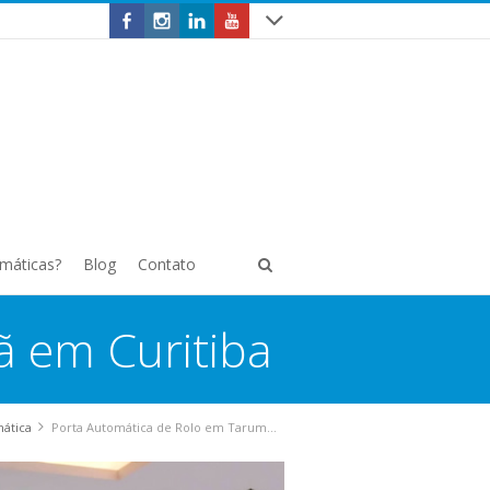
omáticas?
Blog
Contato
 em Curitiba
mática
Porta Automática de Rolo em Tarumã em Curitiba