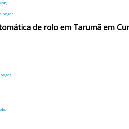
sion
;
s
;
oblongos
.
utomática de rolo em Tarumã em Curi
blongos
;
o
;
olo
.