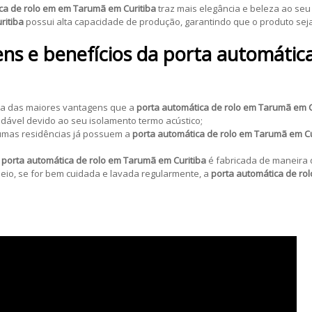
ca de rolo em em Tarumã em Curitiba
traz mais elegância e beleza ao seu
ritiba
possui alta capacidade de produção, garantindo que o produto sej
ns e benefícios da porta automátic
uma das maiores vantagens que a
porta automática de rolo em Tarumã em C
adável devido ao seu isolamento termo acústico;
lgumas residências já possuem a
porta automática de rolo em Tarumã em Cu
a
porta automática de rolo em Tarumã em Curitiba
é fabricada de maneira q
eio, se for bem cuidada e lavada regularmente, a
porta automática de ro