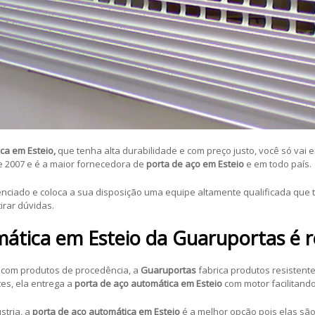
ca em Esteio,
que tenha alta durabilidade e com preço justo, você só vai 
 2007 e é a maior fornecedora de
porta de aço em Esteio
e em todo país.
nciado e coloca a sua disposição uma equipe altamente qualificada que 
irar dúvidas.
ática em Esteio da Guaruportas é r
com produtos de procedência, a
Guaruportas
fabrica produtos resistent
es, ela entrega a
porta de aço automática em Esteio
com motor facilitand
stria, a
porta de aço automática em Esteio
é a melhor opção pois elas sã