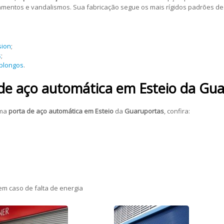
amentos e vandalismos. Sua fabricação segue os mais rígidos padrões de 
sion
;
s
;
oblongos
.
de aço automática em Esteio da Gu
uma
porta de aço automática em Esteio
da
Guaruportas
, confira:
m caso de falta de energia