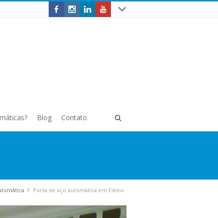
omáticas?
Blog
Contato
utomática
Porta de aço automática em Esteio