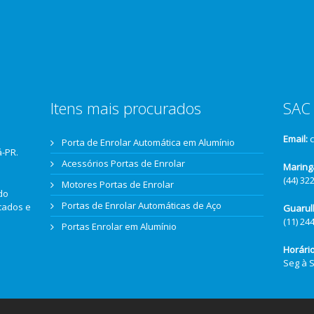
Itens mais procurados
SAC 
Email:
Porta de Enrolar Automática em Alumínio
á-PR.
Acessórios Portas de Enrolar
Maring
(44) 32
Motores Portas de Enrolar
do
Portas de Enrolar Automáticas de Aço
icados e
Guarul
(11) 24
Portas Enrolar em Alumínio
Horári
Seg à 