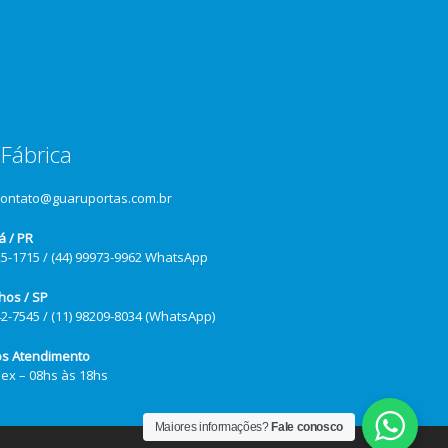
Fábrica
contato@guaruportas.com.br
á / PR
25-1715 / (44) 99973-9962 WhatsApp
hos / SP
42-7545 / (11) 98209-8034 (WhatsApp)
os Atendimento
Sex – 08hs às 18hs
Maiores informações?
Fale conosco