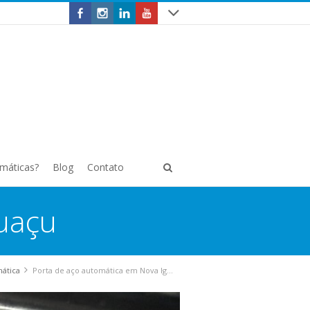
omáticas?
Blog
Contato
uaçu
mática
Porta de aço automática em Nova Iguaçu