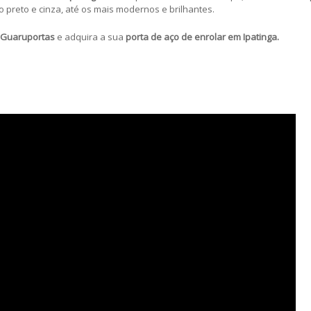
 preto e cinza, até os mais modernos e brilhantes.
Guaruportas
e adquira a sua
porta de aço de enrolar em Ipatinga.