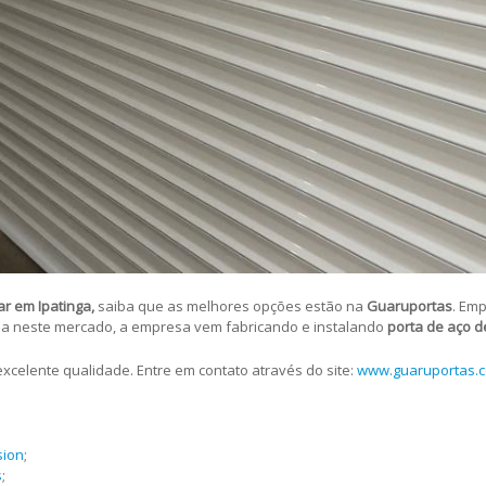
ar em Ipatinga,
saiba que as melhores opções estão na
Guaruportas
. Em
ia neste mercado, a empresa vem fabricando e instalando
porta de aço d
celente qualidade. Entre em contato através do site:
www.guaruportas.c
sion
;
s
;