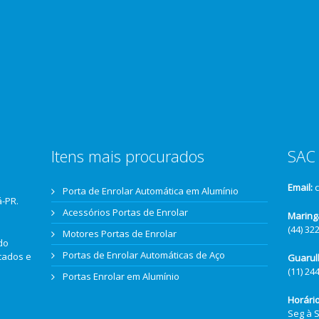
Itens mais procurados
SAC 
Email:
Porta de Enrolar Automática em Alumínio
á-PR.
Acessórios Portas de Enrolar
Maring
(44) 32
Motores Portas de Enrolar
do
Portas de Enrolar Automáticas de Aço
icados e
Guarul
(11) 24
Portas Enrolar em Alumínio
Horári
Seg à 