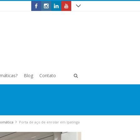
omáticas?
Blog
Contato
tomática
Porta de aço de enrolar em Ipatinga