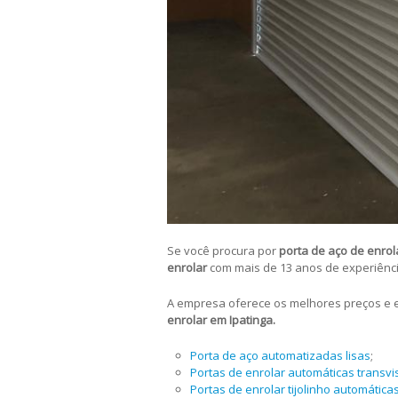
Se você procura por
porta de aço de enrol
enrolar
com mais de 13 anos de experiênc
A empresa oferece os melhores preços e ex
enrolar em Ipatinga.
Porta de aço automatizadas lisas
;
Portas de enrolar automáticas transvi
Portas de enrolar tijolinho automática