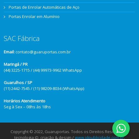
Portas de Enrolar Automáticas de Aço
Portas Enrolar em Alumínio
SAC Fábrica
Email:
contato@guaruportas.com.br
Maringá / PR
(44) 3225-1715 / (44) 99973-9962 WhatsApp
Guarulhos / SP
(11) 2442-7545 / (11) 98209-8034 (WhatsApp)
Horários Atendimento
Seg à Sex – 08hs às 18hs
Copyright © 2022, Guaruportas. Todos os Direitos Reservados.
tecnologia iD. criação & design /
www.idpublicidade.com.br
.