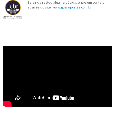
Se ainda restou alguma dúvida, entre em contato
através do site:
www.guaruportas.com.br