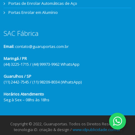
Portas de Enrolar Automáticas de Aço
Portas Enrolar em Alumínio
SAC Fábrica
Email:
contato@guaruportas.com.br
Maringá / PR
(44) 3225-1715 / (44) 99973-9962 WhatsApp
Guarulhos / SP
(11) 2442-7545 / (11) 98209-8034 (WhatsApp)
Horários Atendimento
Seg à Sex – 08hs às 18hs
Copyright © 2022, Guaruportas. Todos os Direitos Reservados.
tecnologia iD. criação & design /
www.idpublicidade.com.br
.