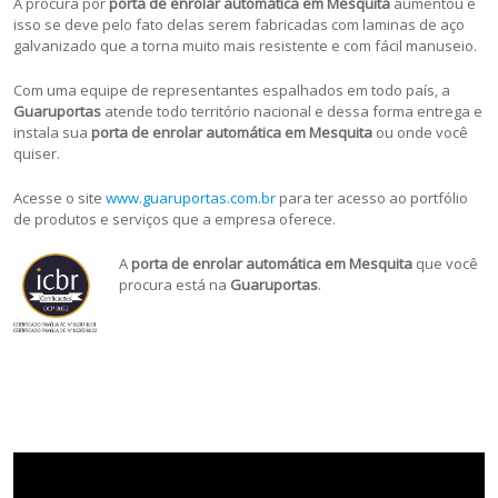
A procura por
porta de enrolar automática em Mesquita
aumentou e
isso se deve pelo fato delas serem fabricadas com laminas de aço
galvanizado que a torna muito mais resistente e com fácil manuseio.
Com uma equipe de representantes espalhados em todo país, a
Guaruportas
atende todo território nacional e dessa forma entrega e
instala sua
porta de enrolar automática em Mesquita
ou onde você
quiser.
Acesse o site
www.guaruportas.com.br
para ter acesso ao portfólio
de produtos e serviços que a empresa oferece.
A
porta de enrolar automática em Mesquita
que você
procura está na
Guaruportas
.