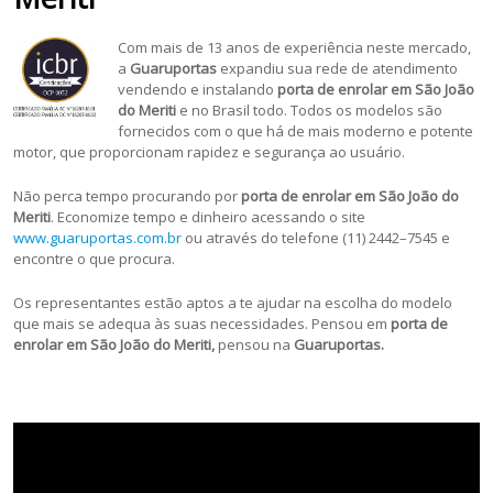
Com mais de 13 anos de experiência neste mercado,
a
Guaruportas
expandiu sua rede de atendimento
vendendo e instalando
porta de enrolar em São João
do Meriti
e no Brasil todo. Todos os modelos são
fornecidos com o que há de mais moderno e potente
motor, que proporcionam rapidez e segurança ao usuário.
Não perca tempo procurando por
porta de enrolar em São João do
Meriti
. Economize tempo e dinheiro acessando o site
www.guaruportas.com.br
ou através do telefone (11) 2442–7545 e
encontre o que procura.
Os representantes estão aptos a te ajudar na escolha do modelo
que mais se adequa às suas necessidades. Pensou em
porta de
enrolar em São João do Meriti,
pensou na
Guaruportas.