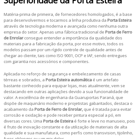
Superioridade da Porta Esteira
Matéria-prima de primeira, de fornecedores homologados, é a base
para desenvolvermos e tocarmos a linha produtiva da
Porta Esteira
através de tecnologia moderna e avançada como nenhuma outra
empresa do setor. Apenas uma fábrica tradicional de
Porta de Ferro
de Enrolar
consegue entender a importância da qualidade dos
materiais para a fabricação da porta, por esse motivo, todos os
modelos passam por um rígido controle de qualidade antes de
chegar ao cliente, tais como ISO 9001, OCP e IAF, sendo entregues
com garantia nos acessórios e componentes.
Aplicada no reforço de segurança e embelezamento de casas
térreas e sobrados, a
Porta Esteira
automática
é um artefato
bastante conhecido para equipar lojas, mas atualmente, vem se
destacando em outras aplicações devido a sua funcionalidade de
valor. A excelência de engenharia da Guaruportas Paraná, que
dispõe de maquinário moderno e projetistas gabaritados, destaca o
acabamento da
Porta de Ferro de Enrolar,
que é tratada para evitar
corrosão e oxidação e pode receber pintura especial a pó, em
diversas cores. Uma
Porta de Esteira
é forte e leve no manuseio, pois
é fruto de inovação constante e da utilização de materiais de alta
qualidade e sua manufatura, como perfis como transvision, tijolinho,
furos oblongos ou um mix deles.