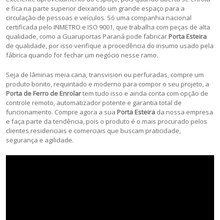
e fica na parte superior deixando um grande espaço para a
circulação de pessoas e veículos. Só uma companhia nacional
certificada pelo INMETRO e ISO 9001, que trabalha com peças de alta
qualidade, como a Guaruportas Paraná pode fabricar
Porta Esteira
de qualidade, por isso verifique a procedência do insumo usado pela
fábrica quando for fechar um negócio nesse ramo.
Seja de lâminas meia cana, transvision ou perfuradas, compre um
produto bonito, requintado e moderno para compor o seu projeto, a
Porta de Ferro de Enrolar
tem tudo isso e ainda conta com opção de
controle remoto, automatizador potente e garantia total de
funcionamento. Compre agora a sua
Porta Esteira
da nossa empresa
e faça parte da tendência, pois o produto é o mais procurado pelos
clientes residenciais e comerciais que buscam praticidade,
segurança e agilidade.