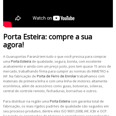
Porta Esteira: compre a sua
agora!
A Guaruportas Paraná tem tudo o que você precisa para comprar
uma
Porta Esteira
de qualidade, segura, bonita, com excelente
acabamento e ainda com um preço justo, pois tem quase 15 anos de
mercado, trabalhando firma para cumprir as normas do INMETRO e
IAF. Na fabricação de
Porta de Ferro de Enrolar
trabalhamos com
materiais de primeira linha e com uma linha de motores altamente
econômica, além de acessórios como guias, botoeiras, soleiras,
central de controle remoto, fechaduras, borrachas e outros.
Para distribuir na região uma
Porta Esteira
com garantia total de
fabricação, os mais rígidos padrões de qualidade são seguidos em
seu processo produtivo, dentre eles ISO 9001:2008, IAF, ICBr e OCP.
Seguindo as orientações de técnicos e engenheiros especializados,