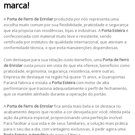
marca!
A
Porta de Ferro de Enrolar
produzida por nós representa uma
escolha muito comum por sua flexibilidade, praticidade e segurança
que ela propicia nas residências, lojas e indústrias. A
Porta Esteira
é
confeccionada com material muito leve e resistente, sendo
certificada por institutos de qualidade internacional, que atestam a
conformidade técnica, o que evita manutenções dispendiosas.
Com destaque para sua relação custo-benefício, uma
Porta de Ferro
de Enrolar
custa pouco em vista do que ela oferece, benefícios como
praticidade, ergonomia, segurança, resistência, entre outras.
Empresa de destaque na região há quase 15 anos, a Guaruportas
Paraná fabrica e instala a
Porta Esteira
com motor de alta
performance que traciona adequadamente o perfil de fechamento,
que se mantém alinhado durante a operação do portão.
A
Porta de Ferro de Enrolar
fica ainda mais bela e se destaca no
acabamento depois que recebe a cor desejada por você, obtida pela
ação da pintura especial, proporcionando uma perfeição incrível.
Para facilitar a sua vida e de seus familiares, a solução mais prática
para o seu dia a dia, com vantagens exclusivas, é pedir agora uma
Porta Esteira automática
de nossa fábrica
.