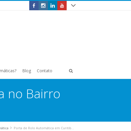
omáticas?
Blog
Contato
a no Bairro
mática
Porta de Rolo Automática em Curitiba no Bairro Alto da Glória