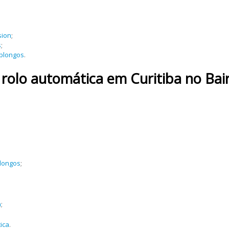
sion
;
s
;
oblongos
.
 rolo automática em Curitiba no Bair
blongos
;
a
;
ica
.