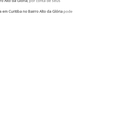
ro Alto da Glória
, por conta de seus
a em Curitiba no Bairro Alto da Glória
pode