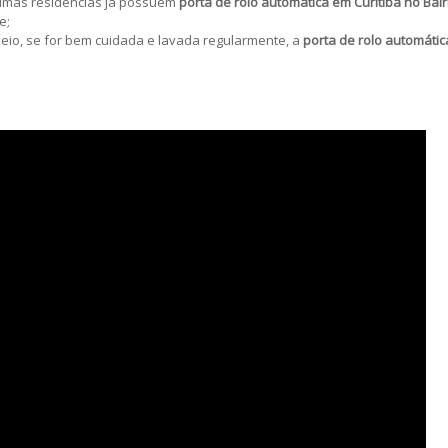
lgumas residências já possuem
porta de rolo automática em Curitiba no Bair
e;
eio, se for bem cuidada e lavada regularmente, a
porta de rolo automátic