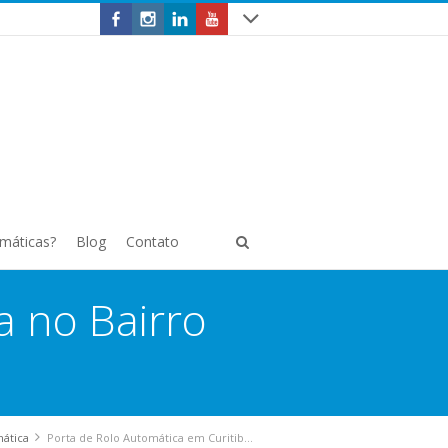
omáticas?
Blog
Contato
a no Bairro
mática
Porta de Rolo Automática em Curitiba no Bairro Cabral