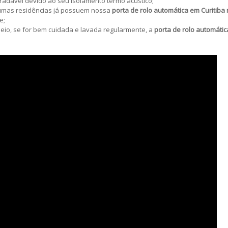
gradável devido ao seu isolamento termo acústico;
lgumas residências já possuem nossa
porta de rolo automática em Curitiba 
e;
eio, se for bem cuidada e lavada regularmente, a
porta de rolo automátic