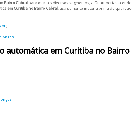
no Bairro Cabral
para os mais diversos segmentos, a Guaruportas atende in
tica em Curitiba no Bairro Cabral
, usa somente matéria prima de qualidad
sion
;
s
;
oblongos
.
lo automática em Curitiba no Bairro
blongos
;
a
;