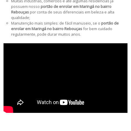
Muitas indústrias, comércios e até algumas residências já
possuem nosso
portão de enrolar em Maringá no bairro
Rebouças
por conta de seus diferenciais em beleza e alta
qualidade;
Manutenção mais simples: de fácil manuseio, se o
portão de
enrolar em Maringá no bairro Rebouças
for bem cuidado
regularmente, pode durar muitos anos.