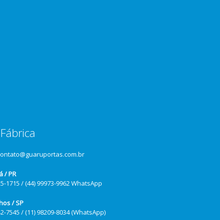
Fábrica
contato@guaruportas.com.br
á / PR
25-1715 / (44) 99973-9962 WhatsApp
hos / SP
42-7545 / (11) 98209-8034 (WhatsApp)