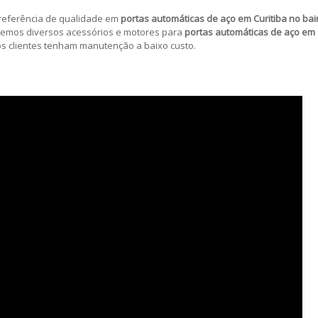
referência de qualidade em
portas automáticas de aço em Curitiba no bai
cemos diversos acessórios e motores para
portas automáticas de aço em C
os clientes tenham manutenção a baixo custo.