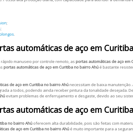
sion
;
s
;
oblongos
.
rtas automáticas de aço em Curitiba
o rápido manuseio por controle remoto, as
portas automáticas de aço em C
as
portas automáticas de aço em Curitiba no bairro Ahú
é bastante resiste
icas de aço em Curitiba no bairro Ahú
necessitam de baixa manutenção.
rada a todos, podendo ainda receber pintura da tonalidade desejada. De
Ahú
evitam problemas de enferrujamento e desgaste, devido ao seu siste
ortas automáticas de aço em Curitib
tiba no bairro Ahú
oferecem alta durabilidade, pois são feitas com materi
ticas de aço em Curitiba no bairro Ahú
é muito importante para a seguran