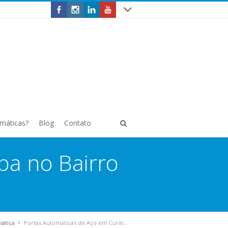
omáticas?
Blog
Contato
ba no Bairro
mática
Portas Automáticas de Aço em Curitiba no Bairro Ahú