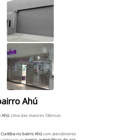
bairro Ahú
o Ahú.
Uma das maiores fábricas
Curitiba no bairro Ahú
com atendimento
e entregar as
portas automáticas de aço