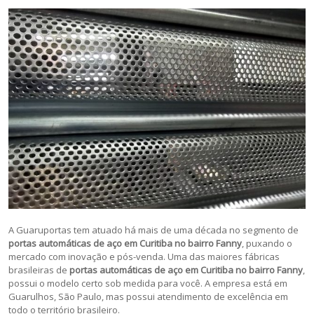
A Guaruportas tem atuado há mais de uma década no segmento de
portas automáticas de aço em Curitiba no bairro Fanny
, puxando o
mercado com inovação e pós-venda. Uma das maiores fábricas
brasileiras de
portas automáticas de aço em Curitiba no bairro Fanny
,
possui o modelo certo sob medida para você. A empresa está em
Guarulhos, São Paulo, mas possui atendimento de excelência em
todo o território brasileiro.