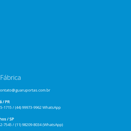
Fábrica
contato@guaruportas.com.br
á / PR
25-1715 / (44) 99973-9962 WhatsApp
hos / SP
42-7545 / (11) 98209-8034 (WhatsApp)