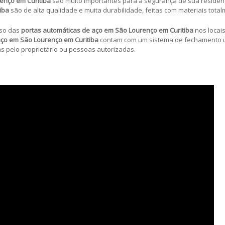
enço em Curitiba
são muito importantes para a segurança de sua residên
tiba
são de alta qualidade e muita durabilidade, feitas com materiais tota
uso das
portas automáticas de aço em São Lourenço em Curitiba
nos locais
aço em São Lourenço em Curitiba
contam com um sistema de fechamento ú
s pelo proprietário ou pessoas autorizadas.