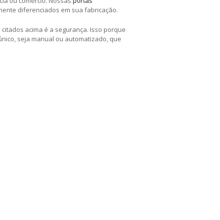
cia ou comércio. Nossas
portas
lmente diferenciados em sua fabricação.
 citados acima é a segurança. Isso porque
nico, seja manual ou automatizado, que