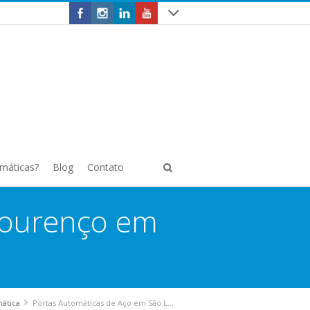
omáticas?
Blog
Contato
Lourenço em
mática
Portas Automáticas de Aço em São Lourenço em Curitiba