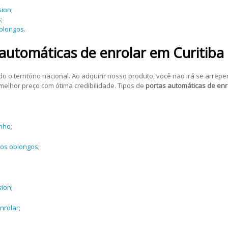
sion
;
s
;
oblongos
.
 automáticas de enrolar em Curitiba 
o território nacional. Ao adquirir nosso produto, você não irá se arre
elhor preço com ótima credibilidade. Tipos de
portas automáticas de enro
inho
;
ros oblongos
;
sion
;
nrolar
;