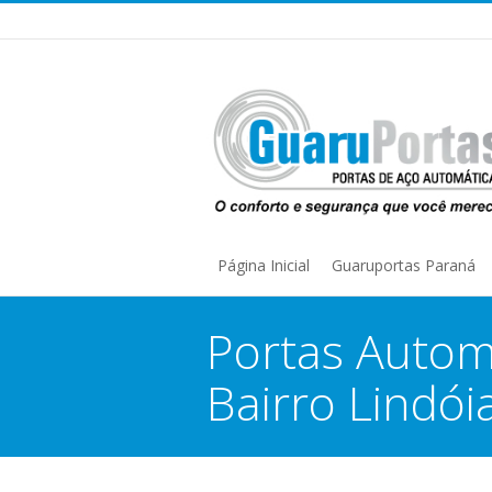
Página Inicial
Guaruportas Paraná
Portas Autom
Bairro Lindói
You are here: