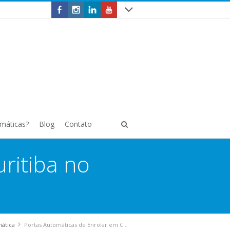
omáticas?
Blog
Contato
ritiba no
mática
Portas Automáticas de Enrolar em Curitiba no Bairro Lindóia