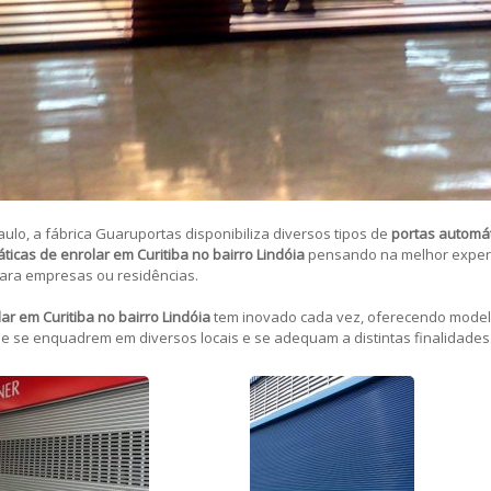
lo, a fábrica Guaruportas disponibiliza diversos tipos de
portas automát
ticas de enrolar em Curitiba no bairro Lindóia
pensando na melhor experi
para empresas ou residências.
ar em Curitiba no bairro Lindóia
tem inovado cada vez, oferecendo model
e se enquadrem em diversos locais e se adequam a distintas finalidades