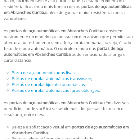
baixo, fácil manuseio e alta durabilidade. O estabelecimento ou
residência fica ainda mais bonito com as
portas de aço automáticas
em Abranches Curitiba,
além de ganhar maior resistência contra
vandalismo.
As
portas de aço automáticas em Abranches Curitiba
consistem
basicamente no modelo que possui um mecanismo que permite sua
abertura ou fechamento sem a força bruta humana, ou seja, é tudo
feito de modo automático. O controle remoto das
portas de aço
automáticas em Abranches Curitiba
pode ser acionado a longa e
curta distância.
Porta de aço automatizadas lisas
;
Portas de enrolar automáticas transvision
;
Portas de enrolar tijolinho automáticas
;
Portas de enrolar automáticas furos oblongos
.
As
portas de aço automáticas em Abranches Curitiba
têm diversos
benefícios, onde você irá se sentir mais do que satisfeito com o
resultado, entre eles:
Beleza e sofisticação visual em
portas de aço automáticas em
Abranches Curitiba
;
Pinturas eletrostáticas de alta durabilidade;