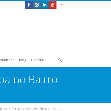
omáticas?
Blog
Contato
ba no Bairro
mática
Portas de Aço Automáticas em Curitiba no Bairro Alto da XV