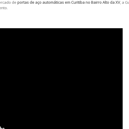
ercado de
portas de aço automáticas
em Curitiba no Bairro Alto da XV
, a G
ento.