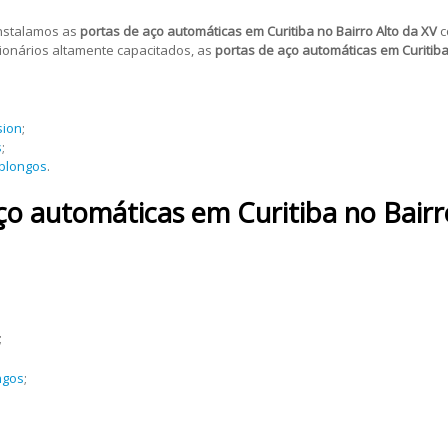
instalamos as
portas de aço automáticas
em Curitiba no Bairro Alto da XV
c
ncionários altamente capacitados, as
portas de aço automáticas
em Curitiba
sion
;
s
;
oblongos
.
aço automáticas
em Curitiba no Bairr
;
ngos
;
;