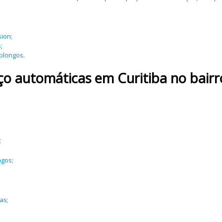
sion
;
s
;
oblongos
.
aço automáticas
em Curitiba no bair
;
ngos
;
;
cas
;