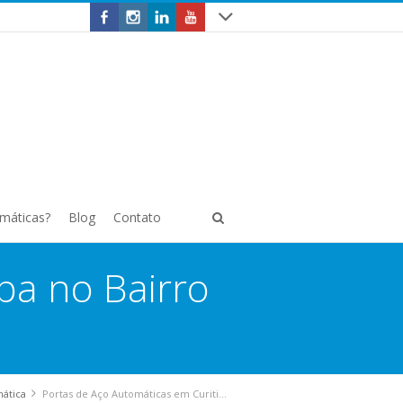
omáticas?
Blog
Contato
ba no Bairro
mática
Portas de Aço Automáticas em Curitiba no Bairro Centro