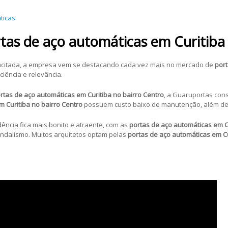
ticas
.
rtas de aço automáticas
em Curitiba
citada, a empresa vem se destacando cada vez mais no mercado de
port
iência e relevância.
rtas de aço automáticas
em Curitiba no bairro Centro
, a Guaruportas cons
m Curitiba no bairro Centro
possuem custo baixo de manutenção, além de
ência fica mais bonito e atraente, com as
portas de aço automáticas
em C
andalismo. Muitos arquitetos optam pelas
portas de aço automáticas
em Cu