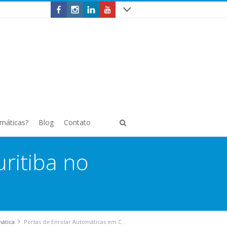
omáticas?
Blog
Contato
ritiba no
mática
Portas de Enrolar Automáticas em Curitiba no Bairro Guaíra