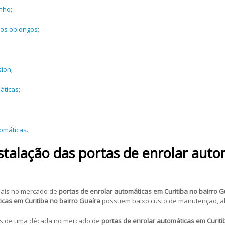
inho
;
ros oblongos
;
sion
;
áticas
;
tomáticas
.
talação das portas de enrolar auto
mais no mercado de
portas de enrolar automáticas em Curitiba no bairro G
icas em Curitiba no bairro Guaíra
possuem baixo custo de manutenção, al
is de uma década no mercado de
portas de enrolar automáticas em Curiti