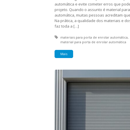
automática e evite cometer erros que pod
projeto. Quando o assunto é material para
automática, muitas pessoas acreditam que 
Na prática, a qualidade dos materiais e d
faz toda a […]
Tagged with:
materiais para porta de enrolar automática
material para porta de enrolar automática
Mais