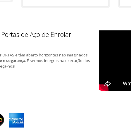
 Portas de Aço de Enrolar
PORTAS e têm aberto horizontes não imaginados
de e segurança
. É sermos íntegros na execução dos
eça-nos!