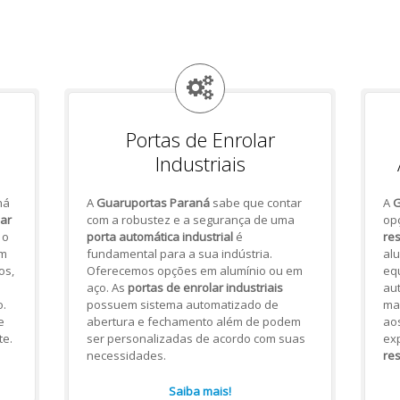
Portas de Enrolar
Industriais
há
A
Guaruportas Paraná
sabe que contar
A
G
lar
com a robustez e a segurança de uma
op
 o
porta automática industrial
é
res
om
fundamental para a sua indústria.
alu
os,
Oferecemos opções em alumínio ou em
eq
aço. As
portas de enrolar industriais
aut
.
possuem sistema automatizado de
mai
e
abertura e fechamento além de podem
ao
te.
ser personalizadas de acordo com suas
ex
necessidades.
res
Saiba mais!