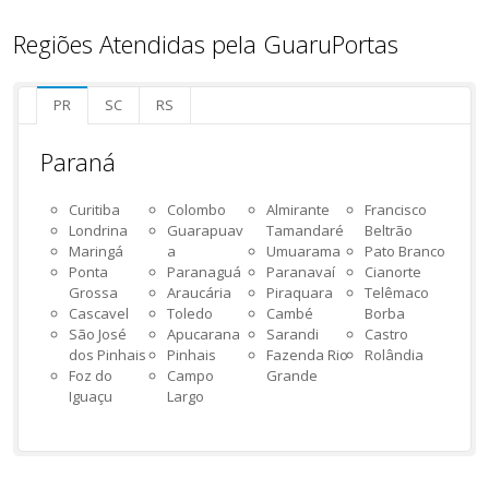
Regiões Atendidas pela GuaruPortas
PR
SC
RS
Paraná
Curitiba
Colombo
Almirante
Francisco
Londrina
Guarapuav
Tamandaré
Beltrão
Maringá
a
Umuarama
Pato Branco
Ponta
Paranaguá
Paranavaí
Cianorte
Grossa
Araucária
Piraquara
Telêmaco
Cascavel
Toledo
Cambé
Borba
São José
Apucarana
Sarandi
Castro
dos Pinhais
Pinhais
Fazenda Rio
Rolândia
Foz do
Campo
Grande
Iguaçu
Largo