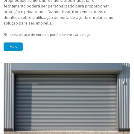
propriedade comercial, residencial ou industrial, o
fechamento poderá ser personalizado para proporcionar
proteção e privacidade. Diante disso, trouxemos todos os
detalhes sobre a utilização de porta de aço de enrolar como
solução para seu imóvel. […]
Tagged with:
porta de aço de enrolar
portão de enrolar de aço
Mais