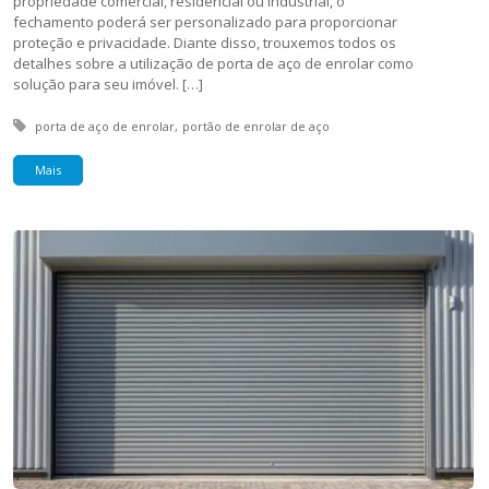
propriedade comercial, residencial ou industrial, o
fechamento poderá ser personalizado para proporcionar
proteção e privacidade. Diante disso, trouxemos todos os
detalhes sobre a utilização de porta de aço de enrolar como
solução para seu imóvel. […]
Tagged with:
porta de aço de enrolar
portão de enrolar de aço
Mais