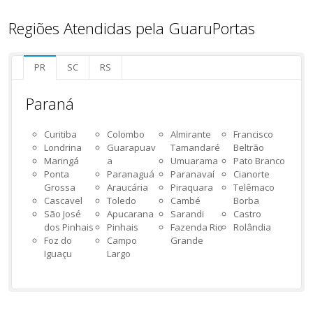
Regiões Atendidas pela GuaruPortas
PR
SC
RS
Paraná
Curitiba
Colombo
Almirante
Francisco
Londrina
Guarapuav
Tamandaré
Beltrão
Maringá
a
Umuarama
Pato Branco
Ponta
Paranaguá
Paranavaí
Cianorte
Grossa
Araucária
Piraquara
Telêmaco
Cascavel
Toledo
Cambé
Borba
São José
Apucarana
Sarandi
Castro
dos Pinhais
Pinhais
Fazenda Rio
Rolândia
Foz do
Campo
Grande
Iguaçu
Largo