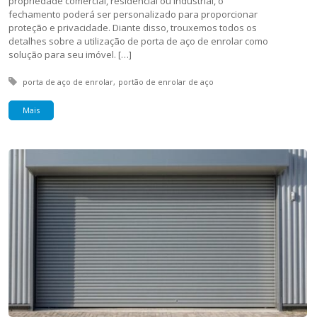
propriedade comercial, residencial ou industrial, o
fechamento poderá ser personalizado para proporcionar
proteção e privacidade. Diante disso, trouxemos todos os
detalhes sobre a utilização de porta de aço de enrolar como
solução para seu imóvel. […]
Tagged with:
porta de aço de enrolar
portão de enrolar de aço
Mais