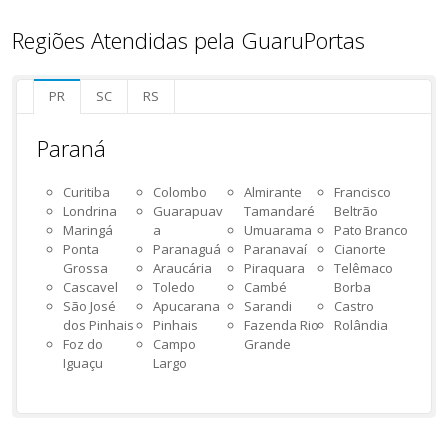
Regiões Atendidas pela GuaruPortas
PR
SC
RS
Paraná
Curitiba
Colombo
Almirante
Francisco
Londrina
Guarapuav
Tamandaré
Beltrão
Maringá
a
Umuarama
Pato Branco
Ponta
Paranaguá
Paranavaí
Cianorte
Grossa
Araucária
Piraquara
Telêmaco
Cascavel
Toledo
Cambé
Borba
São José
Apucarana
Sarandi
Castro
dos Pinhais
Pinhais
Fazenda Rio
Rolândia
Foz do
Campo
Grande
Iguaçu
Largo