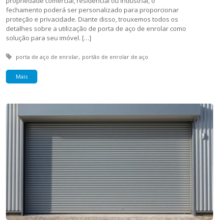
propriedade comercial, residencial ou industrial, o
fechamento poderá ser personalizado para proporcionar
proteção e privacidade. Diante disso, trouxemos todos os
detalhes sobre a utilização de porta de aço de enrolar como
solução para seu imóvel. […]
Tagged with:
porta de aço de enrolar
portão de enrolar de aço
Mais