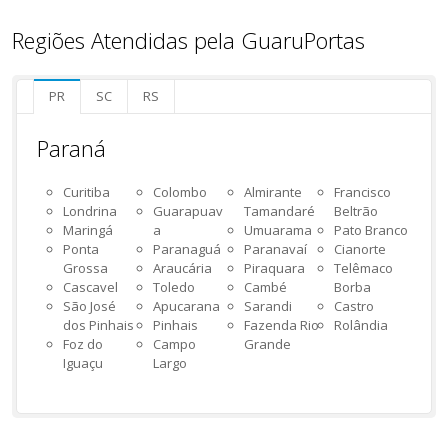
Regiões Atendidas pela GuaruPortas
PR
SC
RS
Paraná
Curitiba
Colombo
Almirante
Francisco
Londrina
Guarapuav
Tamandaré
Beltrão
Maringá
a
Umuarama
Pato Branco
Ponta
Paranaguá
Paranavaí
Cianorte
Grossa
Araucária
Piraquara
Telêmaco
Cascavel
Toledo
Cambé
Borba
São José
Apucarana
Sarandi
Castro
dos Pinhais
Pinhais
Fazenda Rio
Rolândia
Foz do
Campo
Grande
Iguaçu
Largo