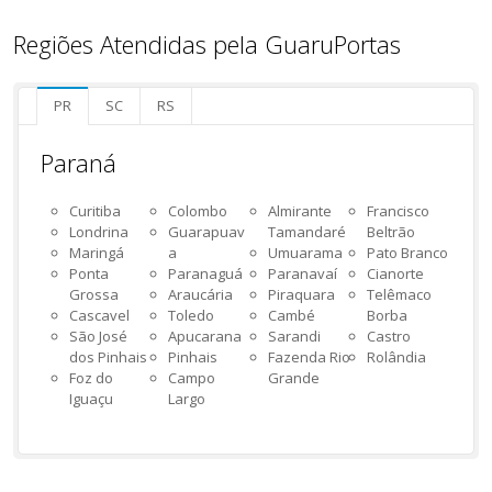
Regiões Atendidas pela GuaruPortas
PR
SC
RS
Paraná
Curitiba
Colombo
Almirante
Francisco
Londrina
Guarapuav
Tamandaré
Beltrão
Maringá
a
Umuarama
Pato Branco
Ponta
Paranaguá
Paranavaí
Cianorte
Grossa
Araucária
Piraquara
Telêmaco
Cascavel
Toledo
Cambé
Borba
São José
Apucarana
Sarandi
Castro
dos Pinhais
Pinhais
Fazenda Rio
Rolândia
Foz do
Campo
Grande
Iguaçu
Largo