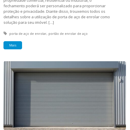
propriedade comercial, residencial ou industrial, o
fechamento poderá ser personalizado para proporcionar
proteção e privacidade. Diante disso, trouxemos todos os
detalhes sobre a utilização de porta de aço de enrolar como
solução para seu imóvel. […]
Tagged with:
porta de aço de enrolar
portão de enrolar de aço
Mais