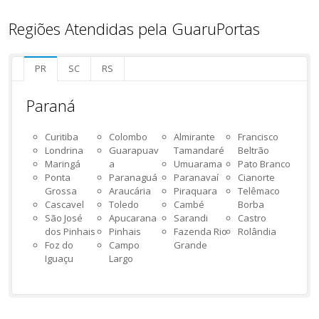
Regiões Atendidas pela GuaruPortas
PR
SC
RS
Paraná
Curitiba
Colombo
Almirante
Francisco
Londrina
Guarapuav
Tamandaré
Beltrão
Maringá
a
Umuarama
Pato Branco
Ponta
Paranaguá
Paranavaí
Cianorte
Grossa
Araucária
Piraquara
Telêmaco
Cascavel
Toledo
Cambé
Borba
São José
Apucarana
Sarandi
Castro
dos Pinhais
Pinhais
Fazenda Rio
Rolândia
Foz do
Campo
Grande
Iguaçu
Largo