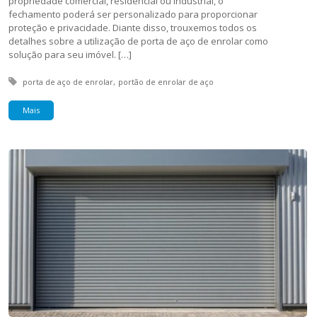
propriedade comercial, residencial ou industrial, o
fechamento poderá ser personalizado para proporcionar
proteção e privacidade. Diante disso, trouxemos todos os
detalhes sobre a utilização de porta de aço de enrolar como
solução para seu imóvel. […]
Tagged with:
porta de aço de enrolar
portão de enrolar de aço
Mais