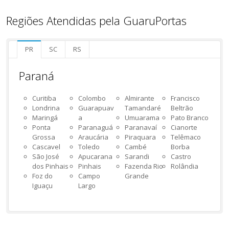
Regiões Atendidas pela GuaruPortas
PR
SC
RS
Paraná
Curitiba
Colombo
Almirante
Francisco
Londrina
Guarapuav
Tamandaré
Beltrão
Maringá
a
Umuarama
Pato Branco
Ponta
Paranaguá
Paranavaí
Cianorte
Grossa
Araucária
Piraquara
Telêmaco
Cascavel
Toledo
Cambé
Borba
São José
Apucarana
Sarandi
Castro
dos Pinhais
Pinhais
Fazenda Rio
Rolândia
Foz do
Campo
Grande
Iguaçu
Largo