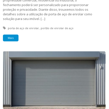
propriedade comercial, residencial ou industrial, o
fechamento poderá ser personalizado para proporcionar
proteção e privacidade. Diante disso, trouxemos todos os
detalhes sobre a utilização de porta de aço de enrolar como
solução para seu imóvel. […]
Tagged with:
porta de aço de enrolar
portão de enrolar de aço
Mais