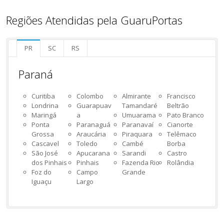
Regiões Atendidas pela GuaruPortas
PR
SC
RS
Paraná
Curitiba
Colombo
Almirante
Francisco
Londrina
Guarapuav
Tamandaré
Beltrão
Maringá
a
Umuarama
Pato Branco
Ponta
Paranaguá
Paranavaí
Cianorte
Grossa
Araucária
Piraquara
Telêmaco
Cascavel
Toledo
Cambé
Borba
São José
Apucarana
Sarandi
Castro
dos Pinhais
Pinhais
Fazenda Rio
Rolândia
Foz do
Campo
Grande
Iguaçu
Largo