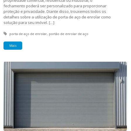
propriedade comercial, residencial ou industrial, o
fechamento poderá ser personalizado para proporcionar
proteção e privacidade. Diante disso, trouxemos todos os
detalhes sobre a utilização de porta de aço de enrolar como
solução para seu imóvel. […]
Tagged with:
porta de aço de enrolar
portão de enrolar de aço
Mais