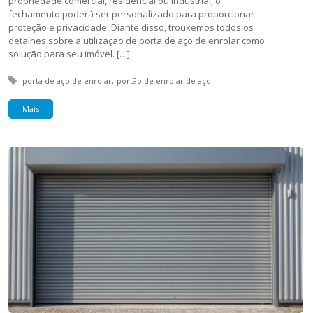
propriedade comercial, residencial ou industrial, o
fechamento poderá ser personalizado para proporcionar
proteção e privacidade. Diante disso, trouxemos todos os
detalhes sobre a utilização de porta de aço de enrolar como
solução para seu imóvel. […]
Tagged with:
porta de aço de enrolar
portão de enrolar de aço
Mais