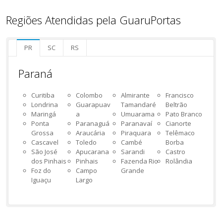
Regiões Atendidas pela GuaruPortas
PR
SC
RS
Paraná
Curitiba
Colombo
Almirante
Francisco
Londrina
Guarapuav
Tamandaré
Beltrão
Maringá
a
Umuarama
Pato Branco
Ponta
Paranaguá
Paranavaí
Cianorte
Grossa
Araucária
Piraquara
Telêmaco
Cascavel
Toledo
Cambé
Borba
São José
Apucarana
Sarandi
Castro
dos Pinhais
Pinhais
Fazenda Rio
Rolândia
Foz do
Campo
Grande
Iguaçu
Largo