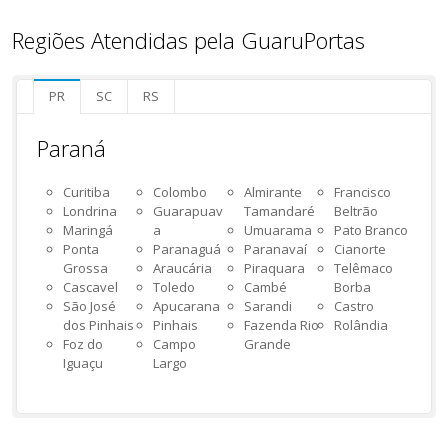
Regiões Atendidas pela GuaruPortas
PR
SC
RS
Paraná
Curitiba
Colombo
Almirante
Francisco
Londrina
Guarapuav
Tamandaré
Beltrão
Maringá
a
Umuarama
Pato Branco
Ponta
Paranaguá
Paranavaí
Cianorte
Grossa
Araucária
Piraquara
Telêmaco
Cascavel
Toledo
Cambé
Borba
São José
Apucarana
Sarandi
Castro
dos Pinhais
Pinhais
Fazenda Rio
Rolândia
Foz do
Campo
Grande
Iguaçu
Largo