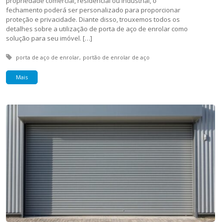
propriedade comercial, residencial ou industrial, o
fechamento poderá ser personalizado para proporcionar
proteção e privacidade. Diante disso, trouxemos todos os
detalhes sobre a utilização de porta de aço de enrolar como
solução para seu imóvel. […]
Tagged with:
porta de aço de enrolar
portão de enrolar de aço
Mais