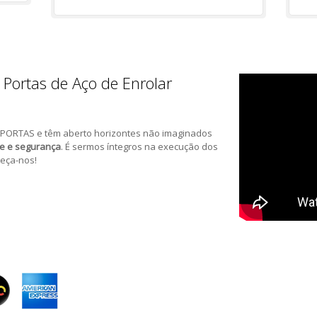
 Portas de Aço de Enrolar
PORTAS e têm aberto horizontes não imaginados
de e segurança
. É sermos íntegros na execução dos
eça-nos!