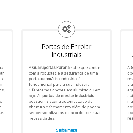
Portas de Enrolar
Industriais
há
A
Guaruportas Paraná
sabe que contar
A
G
lar
com a robustez e a segurança de uma
op
 o
porta automática industrial
é
res
om
fundamental para a sua indústria.
alu
os,
Oferecemos opções em alumínio ou em
eq
aço. As
portas de enrolar industriais
aut
.
possuem sistema automatizado de
mai
e
abertura e fechamento além de podem
ao
te.
ser personalizadas de acordo com suas
ex
necessidades.
res
Saiba mais!