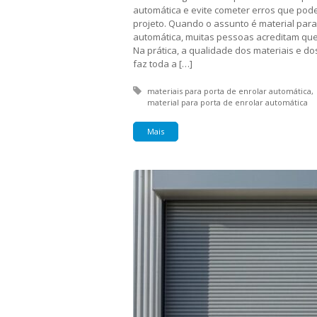
automática e evite cometer erros que pod
projeto. Quando o assunto é material para
automática, muitas pessoas acreditam que 
Na prática, a qualidade dos materiais e d
faz toda a […]
Tagged with:
materiais para porta de enrolar automática
material para porta de enrolar automática
Mais