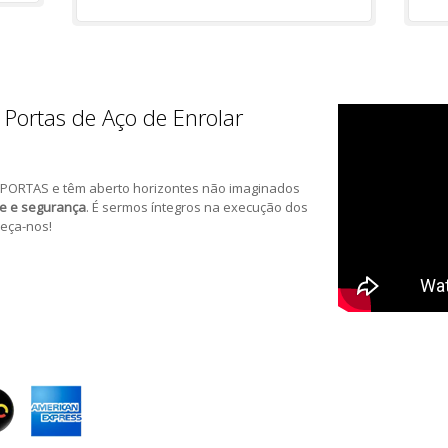
 Portas de Aço de Enrolar
PORTAS e têm aberto horizontes não imaginados
de e segurança
. É sermos íntegros na execução dos
eça-nos!