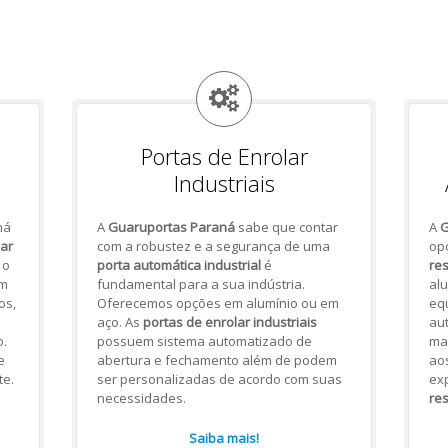
Portas de Enrolar
Industriais
há
A
Guaruportas Paraná
sabe que contar
A
G
lar
com a robustez e a segurança de uma
op
 o
porta automática industrial
é
res
om
fundamental para a sua indústria.
alu
os,
Oferecemos opções em alumínio ou em
eq
aço. As
portas de enrolar industriais
aut
.
possuem sistema automatizado de
mai
e
abertura e fechamento além de podem
ao
te.
ser personalizadas de acordo com suas
ex
necessidades.
res
Saiba mais!