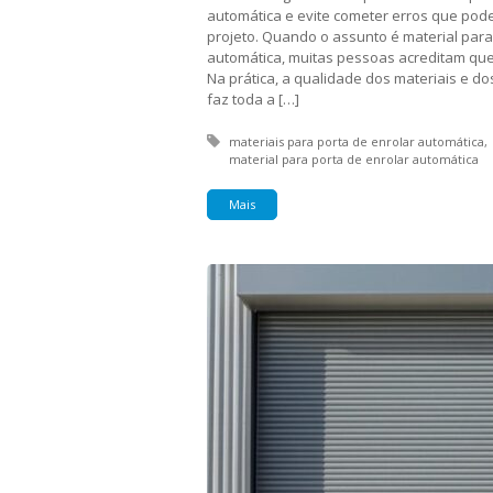
automática e evite cometer erros que pod
projeto. Quando o assunto é material para
automática, muitas pessoas acreditam que 
Na prática, a qualidade dos materiais e d
faz toda a […]
Tagged with:
materiais para porta de enrolar automática
material para porta de enrolar automática
Mais